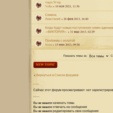
viagra 50 mg
Volka
» 10 ноя 2021, 11:36
Семена
Анастасия
» 26 фев 2013, 16:40
Когда будут новые поступления семян адениу
-=ВИКТОРИЯ=-
» 31 мар 2013, 02:29
Проблема с оплатой
Nesta
» 15 июн 2013, 09:58
Показать темы за:
С
Начать новую
тему
Вернуться в Список форумов
Кто
сейчас на форуме
Сейчас этот форум просматривают: нет зарегистриров
Права
доступа к форуму
не можете
Вы
начинать темы
не можете
Вы
отвечать на сообщения
не можете
Вы
редактировать свои сообщения