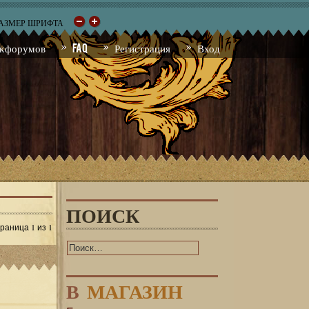
РАЗМЕР ШРИФТА
к форумов
FAQ
Регистрация
Вход
ПОИСК
1
1
Страница
из
В
МАГАЗИН