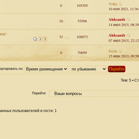
Volka
0
105305
10 ноя 2021, 11:36
Aleksandr
16
55506
14 июл 2015, 08:29
мов?
Aleksandr
31
100073
1
2
07 июл 2015, 22:12
Nesta
0
70699
15 июн 2013, 09:58
ортировать по:
Тем: 5 • 
Перейти:
анных пользователей и гости: 1