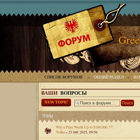
Gree
СПИСОК ФОРУМОВ
»
ОБЩИЙ РАЗДЕЛ
»
ВА
ВАШИ
ВОПРОСЫ
Начать новую
тему
ТЕМЫ
Win a Prize Worth Up to $100,000.77!
Volka
» 23 окт 2025, 09:56