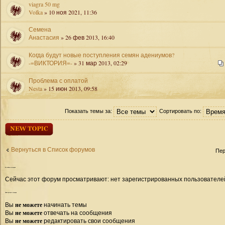
viagra 50 mg
Volka
» 10 ноя 2021, 11:36
Семена
Анастасия
» 26 фев 2013, 16:40
Когда будут новые поступления семян адениумов?
-=ВИКТОРИЯ=-
» 31 мар 2013, 02:29
Проблема с оплатой
Nesta
» 15 июн 2013, 09:58
Показать темы за:
Сортировать по:
Начать новую
тему
Вернуться в Список форумов
Пер
Кто
сейчас на форуме
Сейчас этот форум просматривают: нет зарегистрированных пользователей 
Права
доступа к форуму
не можете
Вы
начинать темы
не можете
Вы
отвечать на сообщения
не можете
Вы
редактировать свои сообщения