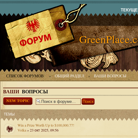
ТЕКУЩЕЕ
GreenPlace.
СПИСОК ФОРУМОВ
»
ОБЩИЙ РАЗДЕЛ
»
ВАШИ ВОПРОСЫ
ВАШИ
ВОПРОСЫ
Начать новую
тему
ТЕМЫ
Win a Prize Worth Up to $100,000.77!
Volka
» 23 окт 2025, 09:56