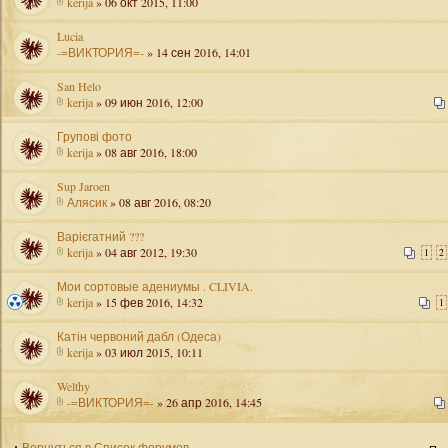
kerija
» 06 окт 2015, 11:00
Lucia
-=ВИКТОРИЯ=-
» 14 сен 2016, 14:01
San Helo
kerija
» 09 июн 2016, 12:00
Групові фото
kerija
» 08 авг 2016, 18:00
Sup Jaroen
Алясик
» 08 авг 2016, 08:20
Варієгатний ???
kerija
» 04 авг 2012, 19:30
1
2
Мои сортовые адениумы . CLIVIA.
kerija
» 15 фев 2016, 14:32
1
Катін червоний дабл (Одеса)
kerija
» 03 июл 2015, 10:11
Welthy
-=ВИКТОРИЯ=-
» 26 апр 2016, 14:45