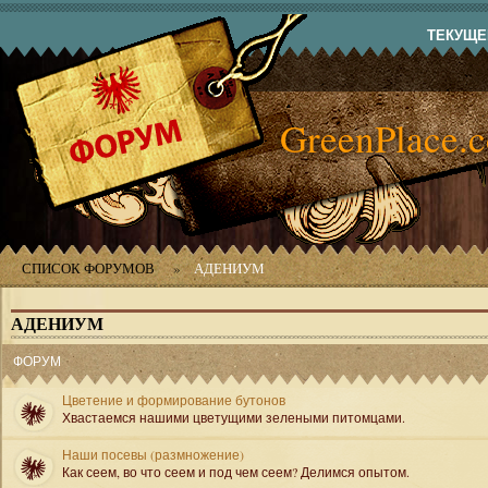
ТЕКУЩЕЕ
GreenPlace.
СПИСОК ФОРУМОВ
»
АДЕНИУМ
АДЕНИУМ
ФОРУМ
Цветение и формирование бутонов
Хвастаемся нашими цветущими зелеными питомцами.
Наши посевы (размножение)
Как сеем, во что сеем и под чем сеем? Делимся опытом.