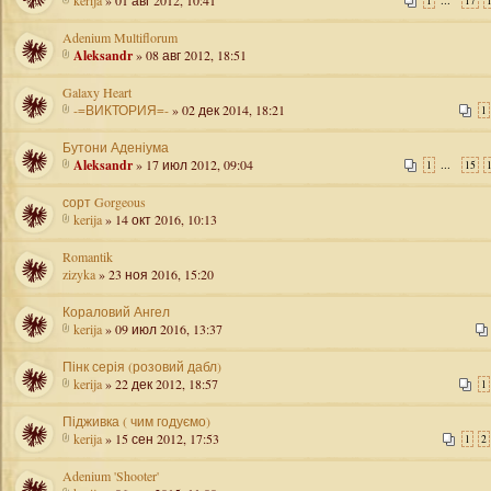
kerija
» 01 авг 2012, 10:41
...
1
17
Adenium Multiflorum
Aleksandr
» 08 авг 2012, 18:51
Galaxy Heart
-=ВИКТОРИЯ=-
» 02 дек 2014, 18:21
1
Бутони Аденіума
Aleksandr
» 17 июл 2012, 09:04
...
1
15
сорт Gorgeous
kerija
» 14 окт 2016, 10:13
Romantik
zizyka
» 23 ноя 2016, 15:20
Кораловий Ангел
kerija
» 09 июл 2016, 13:37
Пінк серія (розовий дабл)
kerija
» 22 дек 2012, 18:57
1
Підживка ( чим годуємо)
kerija
» 15 сен 2012, 17:53
1
2
Adenium 'Shooter'