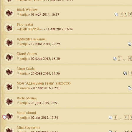
Black Window
kerija
» 01 ноя 2014, 16:17
1
2
3
Ploy-prakai
-=ВИКТОРИЯ=-
» 11 авг 2017, 16:26
Аденіум Lucknirun
kerija
» 17 июл 2015, 22:29
Білий Ангел
kerija
» 02 фев 2013, 18:30
...
1
4
Muan Sakda
kerija
» 25 фев 2014, 13:56
1
Моя "Аденіумна тема" SIROCCO
sirocco
» 07 авг 2016, 02:10
Racha Moung
kerija
» 23 дек 2015, 22:53
Наші сіянці
kerija
» 02 авг 2012, 15:34
...
1
41
Mini Size (міні)