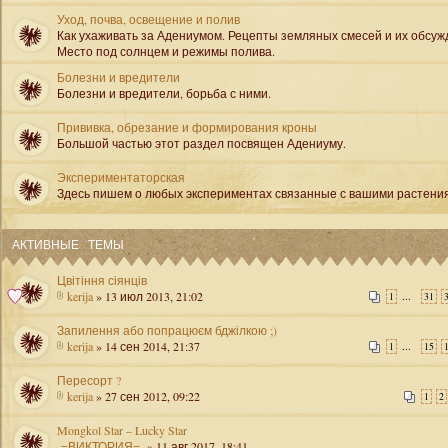
Уход, почва, освещение и полив
Как ухаживать за Адениумом. Рецепты земляных смесей и их обсуж
Место под солнцем и режимы полива.
Болезни и вредители
Болезни и вредители, борьба с ними.
Прививка, обрезание и формирования кроны
Большой частью этот раздел посвящен Адениуму.
Экспериментаторская
Здесь пишем о любых экспериментах связанные с вашими растени
АКТИВНЫЕ ТЕМЫ
Цвітіння сіянців
kerija
» 13 июл 2013, 21:02
...
1
31
Запилення або попрацюєм бджілкою ;)
kerija
» 14 сен 2014, 21:37
...
1
15
Пересорт ?
kerija
» 27 сен 2012, 09:22
1
2
Mongkol Star – Lucky Star
-=ВИКТОРИЯ=-
» 11 авг 2017, 18:41