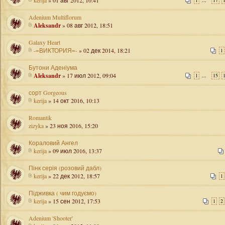
kerija
» 01 авг 2012, 10:41
...
1
17
Adenium Multiflorum
Aleksandr
» 08 авг 2012, 18:51
Galaxy Heart
-=ВИКТОРИЯ=-
» 02 дек 2014, 18:21
1
Бутони Аденіума
Aleksandr
» 17 июл 2012, 09:04
...
1
15
сорт Gorgeous
kerija
» 14 окт 2016, 10:13
Romantik
zizyka
» 23 ноя 2016, 15:20
Кораловий Ангел
kerija
» 09 июл 2016, 13:37
Пінк серія (розовий дабл)
kerija
» 22 дек 2012, 18:57
1
Підживка ( чим годуємо)
kerija
» 15 сен 2012, 17:53
1
2
Adenium 'Shooter'