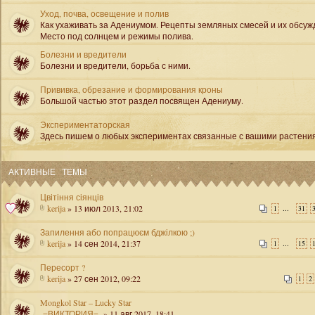
Уход, почва, освещение и полив
Как ухаживать за Адениумом. Рецепты земляных смесей и их обсуж
Место под солнцем и режимы полива.
Болезни и вредители
Болезни и вредители, борьба с ними.
Прививка, обрезание и формирования кроны
Большой частью этот раздел посвящен Адениуму.
Экспериментаторская
Здесь пишем о любых экспериментах связанные с вашими растени
АКТИВНЫЕ ТЕМЫ
Цвітіння сіянців
kerija
» 13 июл 2013, 21:02
...
1
31
Запилення або попрацюєм бджілкою ;)
kerija
» 14 сен 2014, 21:37
...
1
15
Пересорт ?
kerija
» 27 сен 2012, 09:22
1
2
Mongkol Star – Lucky Star
-=ВИКТОРИЯ=-
» 11 авг 2017, 18:41