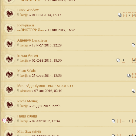
Black Window
kerija
» 01 ноя 2014, 16:17
1
2
3
Ploy-prakai
-=ВИКТОРИЯ=-
» 11 авг 2017, 16:26
Аденіум Lucknirun
kerija
» 17 июл 2015, 22:29
Білий Ангел
kerija
» 02 фев 2013, 18:30
...
1
4
Muan Sakda
kerija
» 25 фев 2014, 13:56
1
Моя "Аденіумна тема" SIROCCO
sirocco
» 07 авг 2016, 02:10
Racha Moung
kerija
» 23 дек 2015, 22:53
Наші сіянці
kerija
» 02 авг 2012, 15:34
...
1
41
Mini Size (міні)