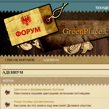
ТЕКУЩЕЕ
GreenPlace.
СПИСОК ФОРУМОВ
»
АДЕНИУМ
АДЕНИУМ
ФОРУМ
Цветение и формирование бутонов
Хвастаемся нашими цветущими зелеными питомцами.
Наши посевы (размножение)
Как сеем, во что сеем и под чем сеем? Делимся опытом.