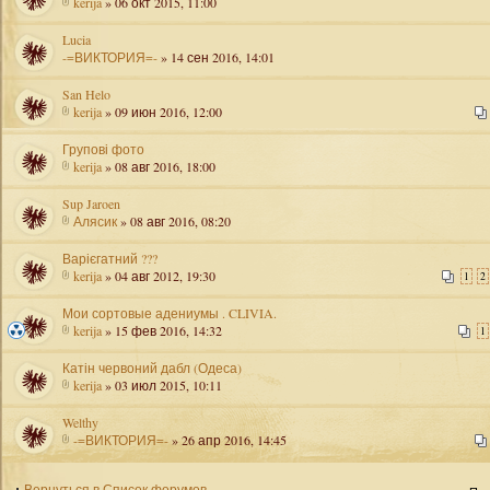
kerija
» 06 окт 2015, 11:00
Lucia
-=ВИКТОРИЯ=-
» 14 сен 2016, 14:01
San Helo
kerija
» 09 июн 2016, 12:00
Групові фото
kerija
» 08 авг 2016, 18:00
Sup Jaroen
Алясик
» 08 авг 2016, 08:20
Варієгатний ???
kerija
» 04 авг 2012, 19:30
1
2
Мои сортовые адениумы . CLIVIA.
kerija
» 15 фев 2016, 14:32
1
Катін червоний дабл (Одеса)
kerija
» 03 июл 2015, 10:11
Welthy
-=ВИКТОРИЯ=-
» 26 апр 2016, 14:45