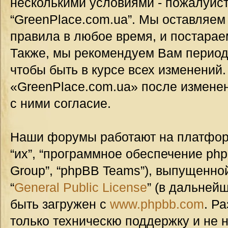
несколькими условиями - пожалуйст
“GreenPlace.com.ua”. Мы оставляем
правила в любое время, и постарае
Также, мы рекомендуем Вам период
чтобы быть в курсе всех изменений
«GreenPlace.com.ua» после измене
с ними согласие.
Наши форумы работают на платформ
“их”, “программное обеспечение ph
Group”, “phpBB Teams”), выпущенной
“
General Public License
” (в дальней
быть загружен с
www.phpbb.com
. Р
только техническю поддержку и не н