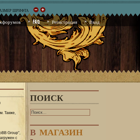
РАЗМЕР ШРИФТА
к форумов
FAQ
Регистрация
Вход
ПОИСК
ы
м. Также,
В
МАГАЗИН
pBB Group”,
загружен с