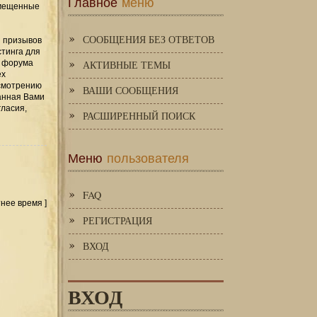
Главное
меню
змещенные
СООБЩЕНИЯ БЕЗ ОТВЕТОВ
и призывов
стинга для
я форума
АКТИВНЫЕ ТЕМЫ
ех
усмотрению
ВАШИ СООБЩЕНИЯ
занная Вами
гласия,
РАСШИРЕННЫЙ ПОИСК
Меню
пользователя
FAQ
тнее время ]
РЕГИСТРАЦИЯ
ВХОД
ВХОД