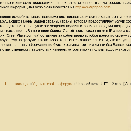
только техническю поддержку и не несут ответственности за материалы, ра
альной информацией можно ознакомиться на
http://www.phpbb.com/
.
щения оскорбительного, нецензурного, порнографического характера, угроз 
нарушаюших законы Вашей страны, страны, которая предоставляет услуги хо
законодательства. В случае размещения подобных сообщений, администраци
ом в известность Вашего провайдера. С этой целью сохраняются IP адреса вс
ия “GreenPlace.com.ua” оставляет за собой право в любое время по своему 
юбую тему на форуме. Как пользователь, Вы соглашаетесь с тем, что вся ука
 время, данная информация не будет доступна третьим лицам без Вашего со
 ответственности за действия хакеров, которые могут получить доступ к этой
Наша команда
•
Удалить cookies форума
• Часовой пояс: UTC + 2 часа [ Ле