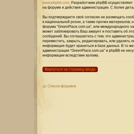
www.phpbb.com
. Разработчики phpBB осуществляют 
на форуме и действия администрации. С более дет
Вы подтверждаете своё согласие не размещать сооб
к национальной розни, а также прочих материалов, 
форума “GreenPlace.com.ua”, или международного 
может заблокировать Ваш аккаунт и поставить об эт
сообщений. Вы соглашаетесь с тем, что администрац
переместить, закрыть, редактировать, или удалить л
информация будет храниться в базе данных. В то же
администрация “GreenPlace.com.ua” и phpBB не несут
информации вследствие взлома.
Вернуться на страницу входа
Список форумов