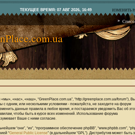
ТЕКУЩЕЕ ВРЕМЯ: 07 АВГ 2026, 16:49
ИЗМЕНИТЬ 
Списо
nPlace.com.ua
мы», «нас», «наш», “GreenPlace.com.ua”, “http://greenplace.com.ua/forum”), В
 с одним, или несколькими условиями - пожалуйста, не заходите на форум
изменить данные правила в любое время, и постараемся уведомить Вас об это
вилам, чтобы быть в курсе всех изменений. Использование форума
зумевает Ваше с ними согласие.
ейшем “они”, “их”, “программное обеспечение phpBB”, “www.phpbb.com”, “ph
зией “
General Public License
” (в дальнейшем “GPL”). Дистрибутив может быть 