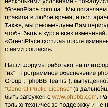
несколькими условиями - пожалуйст
“GreenPlace.com.ua”. Мы оставляем
правила в любое время, и постарае
Также, мы рекомендуем Вам период
чтобы быть в курсе всех изменений
«GreenPlace.com.ua» после измене
с ними согласие.
Наши форумы работают на платформ
“их”, “программное обеспечение ph
Group”, “phpBB Teams”), выпущенной
“
General Public License
” (в дальней
быть загружен с
www.phpbb.com
. Р
только техническю поддержку и не н