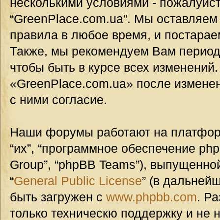
несколькими условиями - пожалуйст
“GreenPlace.com.ua”. Мы оставляем
правила в любое время, и постарае
Также, мы рекомендуем Вам период
чтобы быть в курсе всех изменений
«GreenPlace.com.ua» после измене
с ними согласие.
Наши форумы работают на платформ
“их”, “программное обеспечение ph
Group”, “phpBB Teams”), выпущенной
“
General Public License
” (в дальней
быть загружен с
www.phpbb.com
. Р
только техническю поддержку и не н