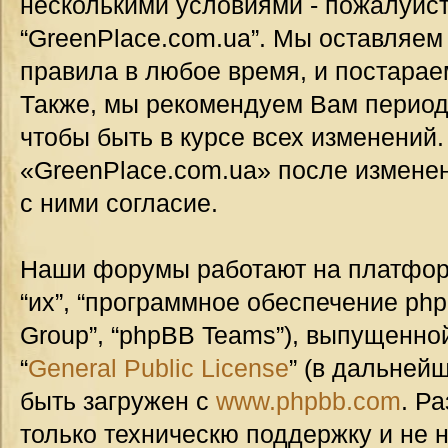
несколькими условиями - пожалуйст
“GreenPlace.com.ua”. Мы оставляем
правила в любое время, и постарае
Также, мы рекомендуем Вам период
чтобы быть в курсе всех изменений
«GreenPlace.com.ua» после измене
с ними согласие.
Наши форумы работают на платформ
“их”, “программное обеспечение ph
Group”, “phpBB Teams”), выпущенной
“
General Public License
” (в дальней
быть загружен с
www.phpbb.com
. Р
только техническю поддержку и не н