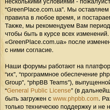
несколькими условиями - пожалуйст
“GreenPlace.com.ua”. Мы оставляем
правила в любое время, и постарае
Также, мы рекомендуем Вам период
чтобы быть в курсе всех изменений
«GreenPlace.com.ua» после измене
с ними согласие.
Наши форумы работают на платформ
“их”, “программное обеспечение ph
Group”, “phpBB Teams”), выпущенной
“
General Public License
” (в дальней
быть загружен с
www.phpbb.com
. Р
только техническю поддержку и не н