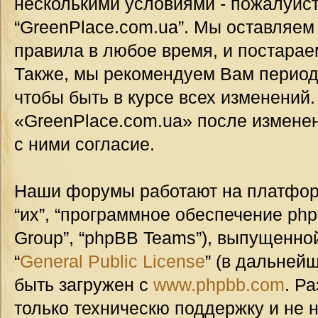
несколькими условиями - пожалуйст
“GreenPlace.com.ua”. Мы оставляем
правила в любое время, и постарае
Также, мы рекомендуем Вам период
чтобы быть в курсе всех изменений
«GreenPlace.com.ua» после измене
с ними согласие.
Наши форумы работают на платформ
“их”, “программное обеспечение ph
Group”, “phpBB Teams”), выпущенной
“
General Public License
” (в дальней
быть загружен с
www.phpbb.com
. Р
только техническю поддержку и не н