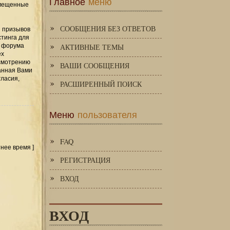
Главное
меню
змещенные
СООБЩЕНИЯ БЕЗ ОТВЕТОВ
и призывов
стинга для
я форума
АКТИВНЫЕ ТЕМЫ
ех
усмотрению
ВАШИ СООБЩЕНИЯ
занная Вами
гласия,
РАСШИРЕННЫЙ ПОИСК
Меню
пользователя
FAQ
тнее время ]
РЕГИСТРАЦИЯ
ВХОД
ВХОД