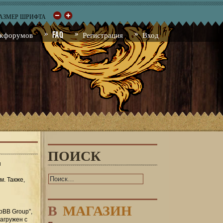
РАЗМЕР ШРИФТА
к форумов
FAQ
Регистрация
Вход
ПОИСК
ы
м. Также,
В
МАГАЗИН
pBB Group”,
загружен с