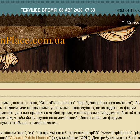
ТЕКУЩЕЕ ВРЕМЯ: 08 АВГ 2026, 07:33
ИЗМЕНИТЬ 
Списо
nPlace.com.ua
мы», «нас», «наш», “GreenPlace.com.ua”, “http://greenplace.com.ua/forum”), В
 с одним, или несколькими условиями - пожалуйста, не заходите на форум
изменить данные правила в любое время, и постараемся уведомить Вас об это
вилам, чтобы быть в курсе всех изменений. Использование форума
зумевает Ваше с ними согласие.
ейшем “они”, “их”, “программное обеспечение phpBB”, “www.phpbb.com”, “ph
зией “
General Public License
” (в дальнейшем “GPL”). Дистрибутив может быть 