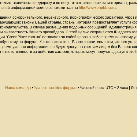
только техническю поддержку и не несут ответственности за материалы, ра
альной информацией можно ознакомиться на
http://www.phpbb.com/
.
щения оскорбительного, нецензурного, порнографического характера, угроз 
нарушаюших законы Вашей страны, страны, которая предоставляет услуги хо
законодательства. В случае размещения подобных сообщений, администраци
ом в известность Вашего провайдера. С этой целью сохраняются IP адреса вс
ия “GreenPlace.com.ua” оставляет за собой право в любое время по своему 
юбую тему на форуме. Как пользователь, Вы соглашаетесь с тем, что вся ука
 время, данная информация не будет доступна третьим лицам без Вашего со
 ответственности за действия хакеров, которые могут получить доступ к этой
Наша команда
•
Удалить cookies форума
• Часовой пояс: UTC + 2 часа [ Ле