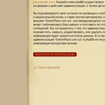
www.phpbb.com
. Разработчики phpBB осуществляют 
на форуме и действия администрации. С более дет
Вы подтверждаете своё согласие не размещать сооб
к национальной розни, а также прочих материалов, 
форума “GreenPlace.com.ua”, или международного 
может заблокировать Ваш аккаунт и поставить об эт
сообщений. Вы соглашаетесь с тем, что администрац
переместить, закрыть, редактировать, или удалить л
информация будет храниться в базе данных. В то же
администрация “GreenPlace.com.ua” и phpBB не несут
информации вследствие взлома.
Вернуться на страницу входа
Список форумов