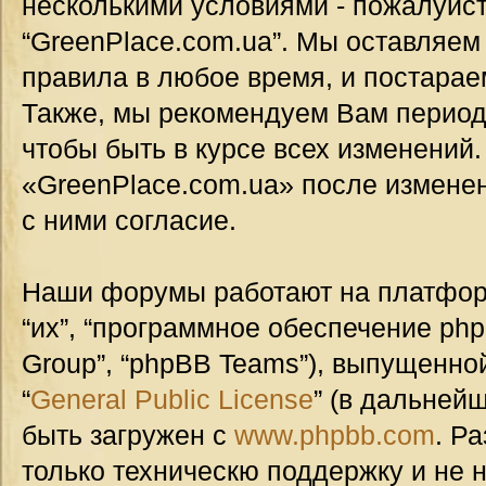
несколькими условиями - пожалуйст
“GreenPlace.com.ua”. Мы оставляем
правила в любое время, и постарае
Также, мы рекомендуем Вам период
чтобы быть в курсе всех изменений
«GreenPlace.com.ua» после измене
с ними согласие.
Наши форумы работают на платформ
“их”, “программное обеспечение ph
Group”, “phpBB Teams”), выпущенной
“
General Public License
” (в дальней
быть загружен с
www.phpbb.com
. Р
только техническю поддержку и не н