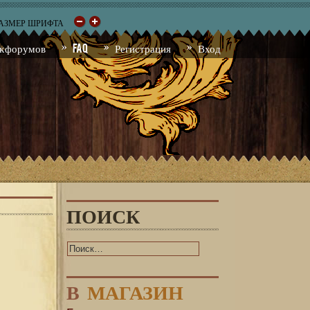
РАЗМЕР ШРИФТА
к форумов
FAQ
Регистрация
Вход
ПОИСК
В
МАГАЗИН