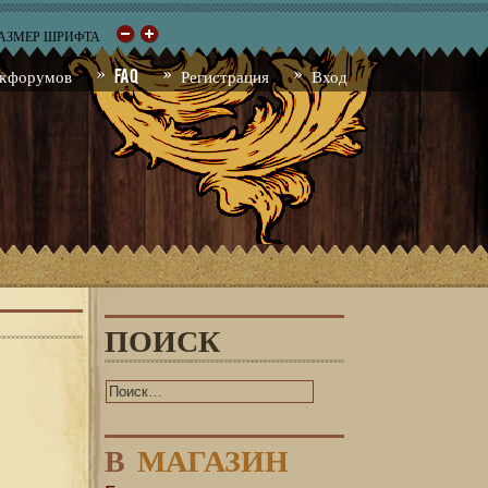
РАЗМЕР ШРИФТА
к форумов
FAQ
Регистрация
Вход
ПОИСК
В
МАГАЗИН