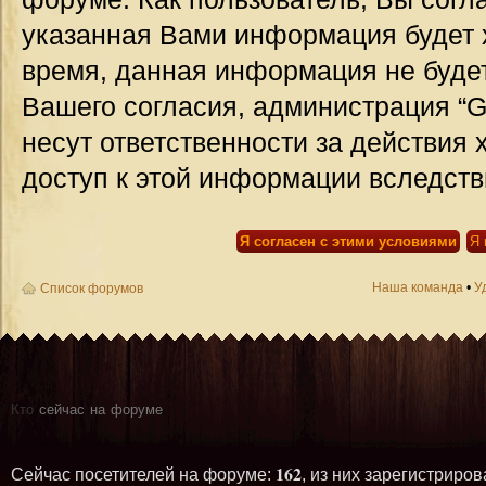
указанная Вами информация будет х
время, данная информация не будет
Вашего согласия, администрация “G
несут ответственности за действия 
доступ к этой информации вследств
Наша команда
•
У
Список форумов
Кто
сейчас на форуме
162
Сейчас посетителей на форуме:
, из них зарегистриров