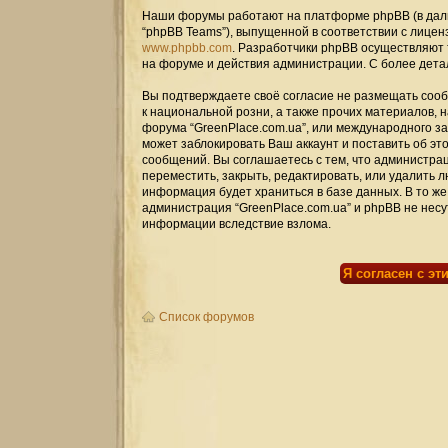
Наши форумы работают на платформе phpBB (в дальн
“phpBB Teams”), выпущенной в соответствии с лицен
www.phpbb.com
. Разработчики phpBB осуществляют 
на форуме и действия администрации. С более дет
Вы подтверждаете своё согласие не размещать сооб
к национальной розни, а также прочих материалов, 
форума “GreenPlace.com.ua”, или международного 
может заблокировать Ваш аккаунт и поставить об эт
сообщений. Вы соглашаетесь с тем, что администрац
переместить, закрыть, редактировать, или удалить л
информация будет храниться в базе данных. В то же
администрация “GreenPlace.com.ua” и phpBB не несут
информации вследствие взлома.
Список форумов