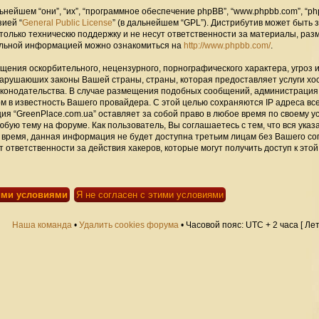
ейшем “они”, “их”, “программное обеспечение phpBB”, “www.phpbb.com”, “ph
зией “
General Public License
” (в дальнейшем “GPL”). Дистрибутив может быть 
только техническю поддержку и не несут ответственности за материалы, ра
альной информацией можно ознакомиться на
http://www.phpbb.com/
.
щения оскорбительного, нецензурного, порнографического характера, угроз 
нарушаюших законы Вашей страны, страны, которая предоставляет услуги хо
законодательства. В случае размещения подобных сообщений, администраци
ом в известность Вашего провайдера. С этой целью сохраняются IP адреса вс
ия “GreenPlace.com.ua” оставляет за собой право в любое время по своему 
юбую тему на форуме. Как пользователь, Вы соглашаетесь с тем, что вся ука
 время, данная информация не будет доступна третьим лицам без Вашего со
 ответственности за действия хакеров, которые могут получить доступ к этой
Наша команда
•
Удалить cookies форума
• Часовой пояс: UTC + 2 часа [ Ле