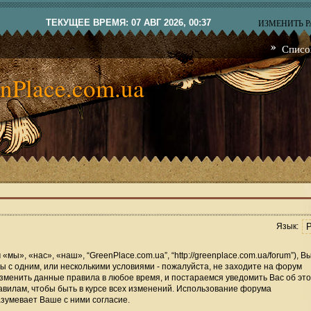
ТЕКУЩЕЕ ВРЕМЯ: 07 АВГ 2026, 00:37
ИЗМЕНИТЬ 
Списо
nPlace.com.ua
Язык:
мы», «нас», «наш», “GreenPlace.com.ua”, “http://greenplace.com.ua/forum”), В
 с одним, или несколькими условиями - пожалуйста, не заходите на форум
изменить данные правила в любое время, и постараемся уведомить Вас об это
вилам, чтобы быть в курсе всех изменений. Использование форума
зумевает Ваше с ними согласие.