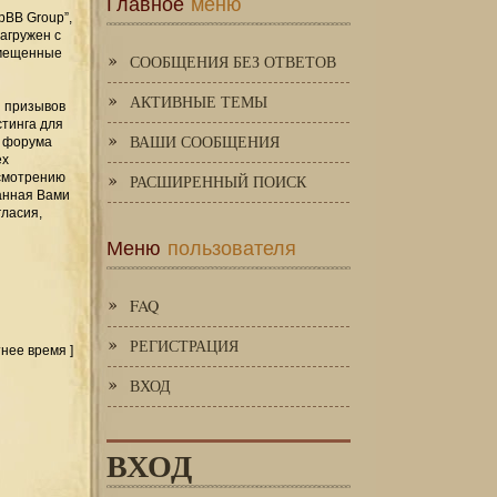
Главное
меню
pBB Group”,
загружен с
змещенные
СООБЩЕНИЯ БЕЗ ОТВЕТОВ
АКТИВНЫЕ ТЕМЫ
и призывов
стинга для
ВАШИ СООБЩЕНИЯ
я форума
ех
усмотрению
РАСШИРЕННЫЙ ПОИСК
занная Вами
гласия,
Меню
пользователя
FAQ
РЕГИСТРАЦИЯ
тнее время ]
ВХОД
ВХОД