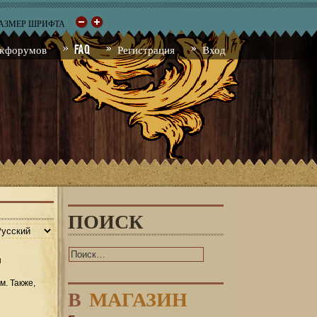
РАЗМЕР ШРИФТА
к форумов
FAQ
Регистрация
Вход
ПОИСК
ы
м. Также,
В
МАГАЗИН