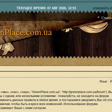
ТЕКУЩЕЕ ВРЕМЯ: 07 АВГ 2026, 12:53
ИЗМЕНИТЬ 
Списо
nPlace.com.ua
Язык:
мы», «нас», «наш», “GreenPlace.com.ua”, “http://greenplace.com.ua/forum”), В
 с одним, или несколькими условиями - пожалуйста, не заходите на форум
изменить данные правила в любое время, и постараемся уведомить Вас об это
вилам, чтобы быть в курсе всех изменений. Использование форума
зумевает Ваше с ними согласие.