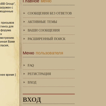
Главное
меню
pBB Group”,
загружен с
змещенные
СООБЩЕНИЯ БЕЗ ОТВЕТОВ
АКТИВНЫЕ ТЕМЫ
и призывов
стинга для
ВАШИ СООБЩЕНИЯ
я форума
ех
усмотрению
РАСШИРЕННЫЙ ПОИСК
занная Вами
гласия,
Меню
пользователя
FAQ
РЕГИСТРАЦИЯ
тнее время ]
ВХОД
ВХОД