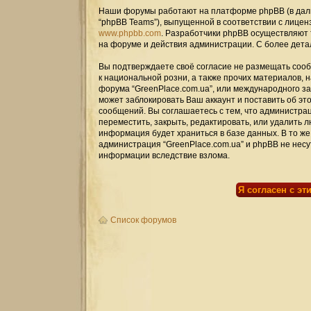
Наши форумы работают на платформе phpBB (в дальн
“phpBB Teams”), выпущенной в соответствии с лицен
www.phpbb.com
. Разработчики phpBB осуществляют 
на форуме и действия администрации. С более дет
Вы подтверждаете своё согласие не размещать сооб
к национальной розни, а также прочих материалов, 
форума “GreenPlace.com.ua”, или международного 
может заблокировать Ваш аккаунт и поставить об эт
сообщений. Вы соглашаетесь с тем, что администрац
переместить, закрыть, редактировать, или удалить л
информация будет храниться в базе данных. В то же
администрация “GreenPlace.com.ua” и phpBB не несут
информации вследствие взлома.
Список форумов