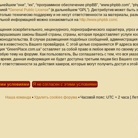
ейшем “они”, “их”, “программное обеспечение phpBB”, “www.phpbb.com”, “ph
зией “
General Public License
” (в дальнейшем “GPL”). Дистрибутив может быть 
только техническю поддержку и не несут ответственности за материалы, ра
альной информацией можно ознакомиться на
http://www.phpbb.com/
.
щения оскорбительного, нецензурного, порнографического характера, угроз 
нарушаюших законы Вашей страны, страны, которая предоставляет услуги хо
законодательства. В случае размещения подобных сообщений, администраци
ом в известность Вашего провайдера. С этой целью сохраняются IP адреса вс
ия “GreenPlace.com.ua” оставляет за собой право в любое время по своему 
юбую тему на форуме. Как пользователь, Вы соглашаетесь с тем, что вся ука
 время, данная информация не будет доступна третьим лицам без Вашего со
 ответственности за действия хакеров, которые могут получить доступ к этой
Наша команда
•
Удалить cookies форума
• Часовой пояс: UTC + 2 часа [ Ле