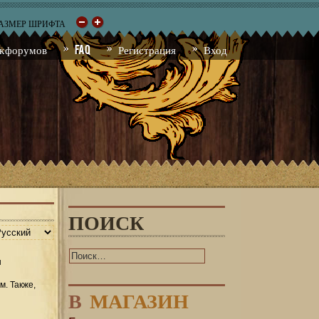
РАЗМЕР ШРИФТА
к форумов
FAQ
Регистрация
Вход
ПОИСК
ы
м. Также,
В
МАГАЗИН