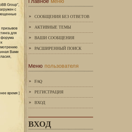
Главное
меню
pBB Group”,
загружен с
змещенные
СООБЩЕНИЯ БЕЗ ОТВЕТОВ
АКТИВНЫЕ ТЕМЫ
и призывов
стинга для
ВАШИ СООБЩЕНИЯ
я форума
ех
усмотрению
РАСШИРЕННЫЙ ПОИСК
занная Вами
гласия,
Меню
пользователя
FAQ
РЕГИСТРАЦИЯ
тнее время ]
ВХОД
ВХОД