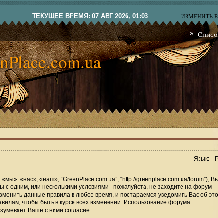
ТЕКУЩЕЕ ВРЕМЯ: 07 АВГ 2026, 01:03
ИЗМЕНИТЬ 
Списо
nPlace.com.ua
Язык:
мы», «нас», «наш», “GreenPlace.com.ua”, “http://greenplace.com.ua/forum”), В
 с одним, или несколькими условиями - пожалуйста, не заходите на форум
изменить данные правила в любое время, и постараемся уведомить Вас об это
вилам, чтобы быть в курсе всех изменений. Использование форума
зумевает Ваше с ними согласие.