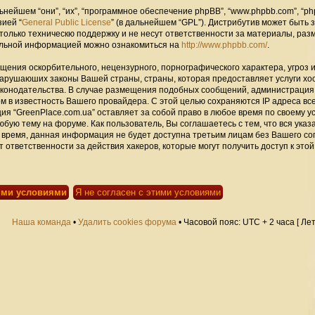
ейшем “они”, “их”, “программное обеспечение phpBB”, “www.phpbb.com”, “ph
зией “
General Public License
” (в дальнейшем “GPL”). Дистрибутив может быть 
только техническю поддержку и не несут ответственности за материалы, ра
альной информацией можно ознакомиться на
http://www.phpbb.com/
.
щения оскорбительного, нецензурного, порнографического характера, угроз 
нарушаюших законы Вашей страны, страны, которая предоставляет услуги хо
законодательства. В случае размещения подобных сообщений, администраци
ом в известность Вашего провайдера. С этой целью сохраняются IP адреса вс
ия “GreenPlace.com.ua” оставляет за собой право в любое время по своему 
юбую тему на форуме. Как пользователь, Вы соглашаетесь с тем, что вся ука
 время, данная информация не будет доступна третьим лицам без Вашего со
 ответственности за действия хакеров, которые могут получить доступ к этой
Наша команда
•
Удалить cookies форума
• Часовой пояс: UTC + 2 часа [ Ле