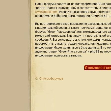
Наши форумы работают на платформе phpBB (в дальн
“phpBB Teams”), выпущенной в соответствии с лицен
www.phpbb.com
. Разработчики phpBB осуществляют 
на форуме и действия администрации. С более дет
Вы подтверждаете своё согласие не размещать сооб
к национальной розни, а также прочих материалов, 
форума “GreenPlace.com.ua”, или международного 
может заблокировать Ваш аккаунт и поставить об эт
сообщений. Вы соглашаетесь с тем, что администрац
переместить, закрыть, редактировать, или удалить л
информация будет храниться в базе данных. В то же
администрация “GreenPlace.com.ua” и phpBB не несут
информации вследствие взлома.
Список форумов