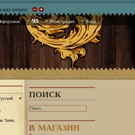
РАЗМЕР ШРИФТА
к форумов
FAQ
Регистрация
Вход
ПОИСК
ы
м. Также,
В
МАГАЗИН