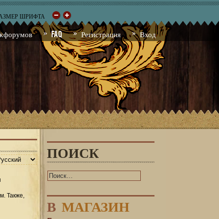
РАЗМЕР ШРИФТА
к форумов
FAQ
Регистрация
Вход
ПОИСК
ы
м. Также,
В
МАГАЗИН