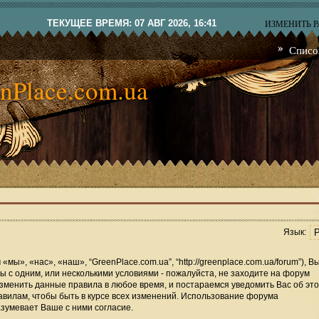
ТЕКУЩЕЕ ВРЕМЯ: 07 АВГ 2026, 16:41
ИЗМЕНИТЬ 
Списо
nPlace.com.ua
Язык:
мы», «нас», «наш», “GreenPlace.com.ua”, “http://greenplace.com.ua/forum”), В
 с одним, или несколькими условиями - пожалуйста, не заходите на форум
изменить данные правила в любое время, и постараемся уведомить Вас об это
вилам, чтобы быть в курсе всех изменений. Использование форума
зумевает Ваше с ними согласие.