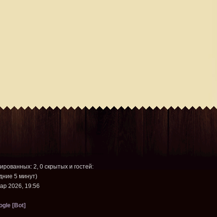
рированных: 2, 0 скрытых и гостей:
дние 5 минут)
ар 2026, 19:56
gle [Bot]