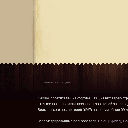
Кто
сейчас на форуме
1121
Сейчас посетителей на форуме:
, из них зарегист
1119 (основано на активности пользователей за после
6367
Больше всего посетителей (
) на форуме было 09 м
Зарегистрированные пользователи:
Baidu [Spider]
,
Goo