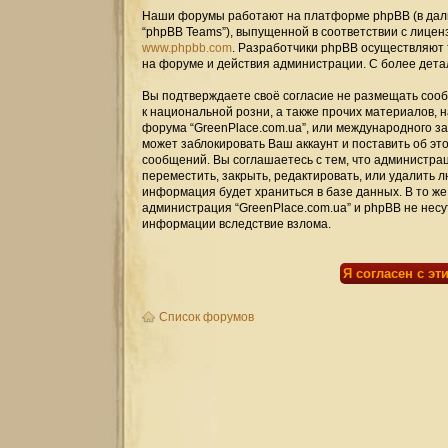
Наши форумы работают на платформе phpBB (в дальн
“phpBB Teams”), выпущенной в соответствии с лицен
www.phpbb.com
. Разработчики phpBB осуществляют 
на форуме и действия администрации. С более дет
Вы подтверждаете своё согласие не размещать сооб
к национальной розни, а также прочих материалов, 
форума “GreenPlace.com.ua”, или международного 
может заблокировать Ваш аккаунт и поставить об эт
сообщений. Вы соглашаетесь с тем, что администрац
переместить, закрыть, редактировать, или удалить л
информация будет храниться в базе данных. В то же
администрация “GreenPlace.com.ua” и phpBB не несут
информации вследствие взлома.
Список форумов