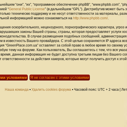
ейшем “они”, “их”, “программное обеспечение phpBB”, “www.phpbb.com”, “ph
зией “
General Public License
” (в дальнейшем “GPL”). Дистрибутив может быть 
только техническю поддержку и не несут ответственности за материалы, ра
альной информацией можно ознакомиться на
http://www.phpbb.com/
.
щения оскорбительного, нецензурного, порнографического характера, угроз 
нарушаюших законы Вашей страны, страны, которая предоставляет услуги хо
законодательства. В случае размещения подобных сообщений, администраци
ом в известность Вашего провайдера. С этой целью сохраняются IP адреса вс
ия “GreenPlace.com.ua” оставляет за собой право в любое время по своему 
юбую тему на форуме. Как пользователь, Вы соглашаетесь с тем, что вся ука
 время, данная информация не будет доступна третьим лицам без Вашего со
 ответственности за действия хакеров, которые могут получить доступ к этой
Наша команда
•
Удалить cookies форума
• Часовой пояс: UTC + 2 часа [ Ле