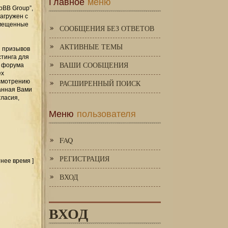
Главное
меню
pBB Group”,
загружен с
змещенные
СООБЩЕНИЯ БЕЗ ОТВЕТОВ
АКТИВНЫЕ ТЕМЫ
и призывов
стинга для
ВАШИ СООБЩЕНИЯ
я форума
ех
усмотрению
РАСШИРЕННЫЙ ПОИСК
занная Вами
гласия,
Меню
пользователя
FAQ
РЕГИСТРАЦИЯ
тнее время ]
ВХОД
ВХОД