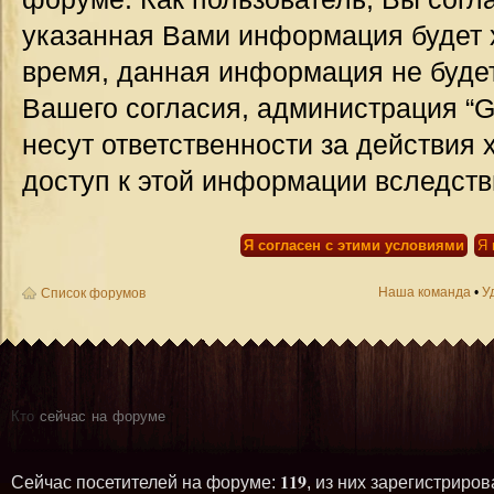
указанная Вами информация будет х
время, данная информация не будет
Вашего согласия, администрация “G
несут ответственности за действия 
доступ к этой информации вследств
Наша команда
•
У
Список форумов
Кто
сейчас на форуме
119
Сейчас посетителей на форуме:
, из них зарегистриров