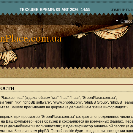
ТЕКУЩЕЕ ВРЕМЯ: 09 АВГ 2026, 14:55
ИЗМЕНИТЬ 
Списо
nPlace.com.ua
ОСТИ
ace.com.ua” (в дальнейшем “мы”, “нас”, “наш”, “GreenPlace.com.ua”,
ем “они”, “их”, “phpBB software”, “www.phpbb.com”, “phpBB Group”, “phpBB Teams
ьтате Вашего пребывания на форуме (в дальнейшем “Ваша информация”).
ервых, при просмотре “GreenPlace.com.ua” создается определенное число co
 на Ваш компьютер через браузер и сохраняются во временных файлах. Пер
ля (в дальнейшем “ID пользователя”) и идентификатор анонимной сессии (в
аммным обеспечением phpBB. Третий cookie будет создан при посещении одн