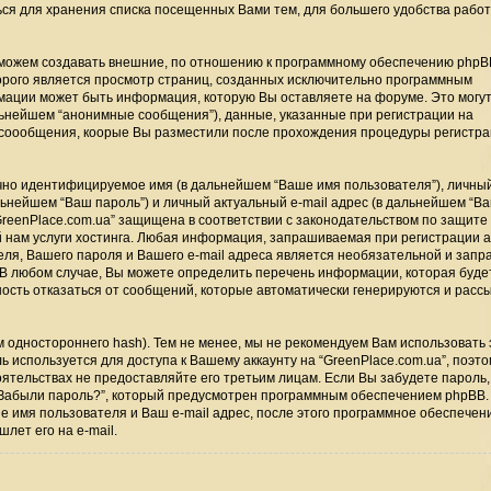
ься для хранения списка посещенных Вами тем, для большего удобства работ
 можем создавать внешние, по отношению к программному обеспечению phpBB
оторого является просмотр страниц, созданных исключительно программным
ации может быть информация, которую Вы оставляете на форуме. Это могут
ьнейшем “анонимные сообщения”), данные, указанные при регистрации на
 и соообщения, коорые Вы разместили после прохождения процедуры регистра
ачно идентифицируемое имя (в дальнейшем “Ваше имя пользователя”), личный
ьнейшем “Ваш пароль”) и личный актуальный e-mail адрес (в дальнейшем “Ваш
eenPlace.com.ua” защищена в соответствии с законодательством по защите
нам услуги хостинга. Любая информация, запрашиваемая при регистрации а
теля, Вашего пароля и Вашего e-mail адреса является необязательной и зап
 В любом случае, Вы можете определить перечень информации, которая буде
жность отказаться от сообщений, которые автоматически генерируются и рас
одностороннего hash). Тем не менее, мы не рекомендуем Вам использовать 
ь используется для доступа к Вашему аккаунту на “GreenPlace.com.ua”, поэто
тоятельствах не предоставляйте его третьим лицам. Если Вы забудете пароль,
“Забыли пароль?”, который предусмотрен программным обеспечением phpBB.
е имя пользователя и Ваш e-mail адрес, после этого программное обеспечен
лет его на e-mail.