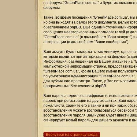
на форума “GreenPlace.com.ua” и будет использоват
форумом.
Также, во время посещения “GreenPlace.com.ua”, мы
но они выходят за рамки этого документа, целью к
обеспечением phpBB. Еще одним источником информ
сообщения неавторизованных пользователей (в дал
“GreenPlace.com.ua” (в дальнейшем “Ваш аккаунт”)
авторизации (в дальнейшем “Ваши сообщения”).
Ваш аккаунт будет содержать, как минимум, однозн
который вводится при авторизации на форуме (в дал
Информация, размещенная на Вашем аккаунте на “Gr
компьютерной информации страны, предоставившей 
“GreenPlace.com.ua”, кроме Вашего имени пользова
по усмотрению администрации “GreenPlace.com.ua”.
для публичного просмотра. Также, у Вас есть возмо
программным обеспечением phpBB.
Ваш пароль надежно зашифрован (с использованием 
пароль при регистрации на других сайтах. Ваш парол
пожалуйста, храните его в тайне и ни при каких обс
восстановления можете воспользоваться сервисом 
восстановления пароля Вам нужно будет ввести Ваш
сгенерирует новый пароль для Вашего аккаунта и выш
Вернуться на страницу входа