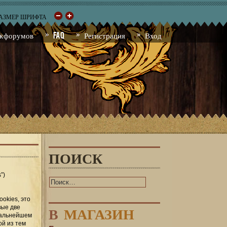
РАЗМЕР ШРИФТА
к форумов
FAQ
Регистрация
Вход
ПОИСК
”)
okies, это
В
МАГАЗИН
вые две
 дальнейшем
ой из тем