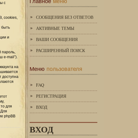
Главное
меню
ы с
СООБЩЕНИЯ БЕЗ ОТВЕТОВ
, cookies,
 быть
АКТИВНЫЕ ТЕМЫ
ции и
ВАШИ СООБЩЕНИЯ
РАСШИРЕННЫЙ ПОИСК
 пароль,
 e-mail”).
Меню
пользователя
ккаунта на
рашивается
т доступна
сылаются
FAQ
РЕГИСТРАЦИЯ
этот
му,
 то для
ВХОД
 Для
ие phpBB
ВХОД