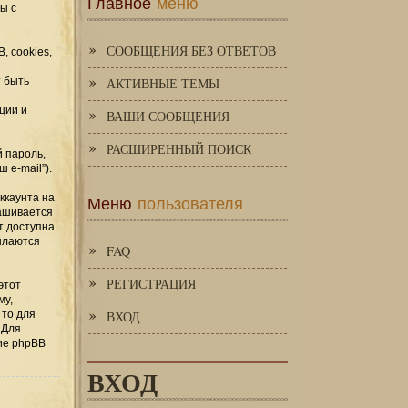
Главное
меню
ы с
СООБЩЕНИЯ БЕЗ ОТВЕТОВ
, cookies,
 быть
АКТИВНЫЕ ТЕМЫ
ции и
ВАШИ СООБЩЕНИЯ
РАСШИРЕННЫЙ ПОИСК
 пароль,
 e-mail”).
Меню
пользователя
ккаунта на
рашивается
т доступна
сылаются
FAQ
РЕГИСТРАЦИЯ
этот
му,
 то для
ВХОД
 Для
ие phpBB
ВХОД