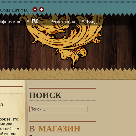
РАЗМЕР ШРИФТА
к форумов
FAQ
Регистрация
Вход
ПОИСК
”)
okies, это
В
МАГАЗИН
вые две
 дальнейшем
ой из тем