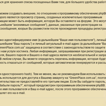
ься для хранения списка посещенных Вами тем, для большего удобства работ
 можем создавать внешние, по отношению к программному обеспечению phpBB
оторого является просмотр страниц, созданных исключительно программным
ации может быть информация, которую Вы оставляете на форуме. Это могут
ьнейшем “анонимные сообщения”), данные, указанные при регистрации на
 и соообщения, коорые Вы разместили после прохождения процедуры регистра
ачно идентифицируемое имя (в дальнейшем “Ваше имя пользователя”), личный
ьнейшем “Ваш пароль”) и личный актуальный e-mail адрес (в дальнейшем “Ваш
eenPlace.com.ua” защищена в соответствии с законодательством по защите
нам услуги хостинга. Любая информация, запрашиваемая при регистрации а
теля, Вашего пароля и Вашего e-mail адреса является необязательной и зап
 В любом случае, Вы можете определить перечень информации, которая буде
жность отказаться от сообщений, которые автоматически генерируются и рас
одностороннего hash). Тем не менее, мы не рекомендуем Вам использовать 
ь используется для доступа к Вашему аккаунту на “GreenPlace.com.ua”, поэто
тоятельствах не предоставляйте его третьим лицам. Если Вы забудете пароль,
“Забыли пароль?”, который предусмотрен программным обеспечением phpBB.
е имя пользователя и Ваш e-mail адрес, после этого программное обеспечен
лет его на e-mail.