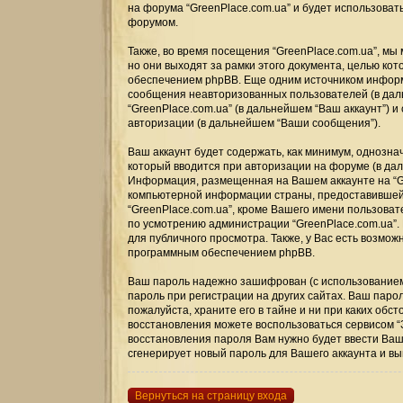
на форума “GreenPlace.com.ua” и будет использоват
форумом.
Также, во время посещения “GreenPlace.com.ua”, мы
но они выходят за рамки этого документа, целью к
обеспечением phpBB. Еще одним источником информ
сообщения неавторизованных пользователей (в дал
“GreenPlace.com.ua” (в дальнейшем “Ваш аккаунт”)
авторизации (в дальнейшем “Ваши сообщения”).
Ваш аккаунт будет содержать, как минимум, однозн
который вводится при авторизации на форуме (в дал
Информация, размещенная на Вашем аккаунте на “Gr
компьютерной информации страны, предоставившей 
“GreenPlace.com.ua”, кроме Вашего имени пользова
по усмотрению администрации “GreenPlace.com.ua”.
для публичного просмотра. Также, у Вас есть возмо
программным обеспечением phpBB.
Ваш пароль надежно зашифрован (с использованием 
пароль при регистрации на других сайтах. Ваш парол
пожалуйста, храните его в тайне и ни при каких обс
восстановления можете воспользоваться сервисом 
восстановления пароля Вам нужно будет ввести Ваш
сгенерирует новый пароль для Вашего аккаунта и выш
Вернуться на страницу входа