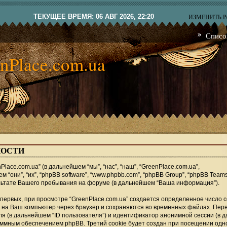
ТЕКУЩЕЕ ВРЕМЯ: 06 АВГ 2026, 22:20
ИЗМЕНИТЬ 
Списо
nPlace.com.ua
ОСТИ
ace.com.ua” (в дальнейшем “мы”, “нас”, “наш”, “GreenPlace.com.ua”,
ем “они”, “их”, “phpBB software”, “www.phpbb.com”, “phpBB Group”, “phpBB Teams
ьтате Вашего пребывания на форуме (в дальнейшем “Ваша информация”).
ервых, при просмотре “GreenPlace.com.ua” создается определенное число co
 на Ваш компьютер через браузер и сохраняются во временных файлах. Пер
ля (в дальнейшем “ID пользователя”) и идентификатор анонимной сессии (в
аммным обеспечением phpBB. Третий cookie будет создан при посещении одн