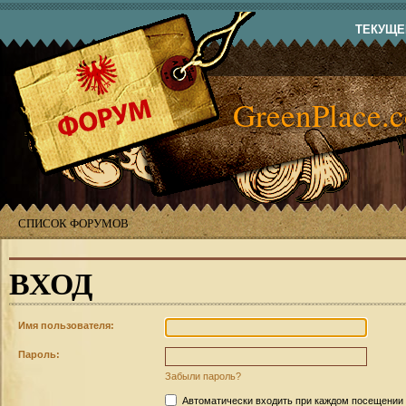
ТЕКУЩЕЕ
GreenPlace.
СПИСОК ФОРУМОВ
ВХОД
Имя пользователя:
Пароль:
Забыли пароль?
Автоматически входить при каждом посещении