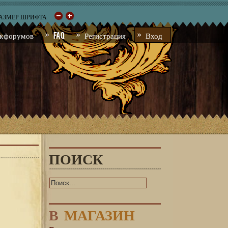
РАЗМЕР ШРИФТА
к форумов
FAQ
Регистрация
Вход
ПОИСК
В
МАГАЗИН