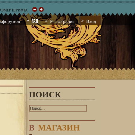
РАЗМЕР ШРИФТА
к форумов
FAQ
Регистрация
Вход
ПОИСК
В
МАГАЗИН