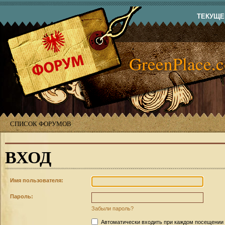
ТЕКУЩЕЕ
GreenPlace.
СПИСОК ФОРУМОВ
ВХОД
Имя пользователя:
Пароль:
Забыли пароль?
Автоматически входить при каждом посещении