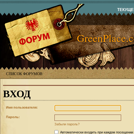
ТЕКУЩЕЕ
GreenPlace.
СПИСОК ФОРУМОВ
ВХОД
Имя пользователя:
Пароль:
Забыли пароль?
Автоматически входить при каждом посещении