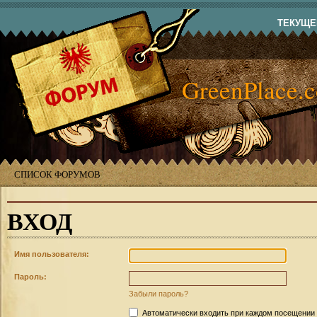
ТЕКУЩЕЕ
GreenPlace.
СПИСОК ФОРУМОВ
ВХОД
Имя пользователя:
Пароль:
Забыли пароль?
Автоматически входить при каждом посещении