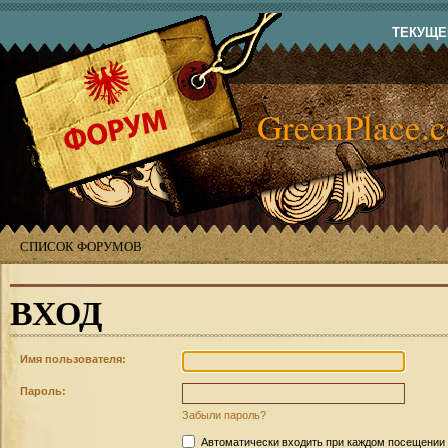
ТЕКУЩЕЕ
GreenPlace.
СПИСОК ФОРУМОВ
ВХОД
Имя пользователя:
Пароль:
Забыли пароль?
Автоматически входить при каждом посещении