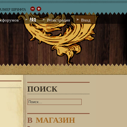
РАЗМЕР ШРИФТА
к форумов
FAQ
Регистрация
Вход
ПОИСК
В
МАГАЗИН