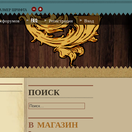
РАЗМЕР ШРИФТА
к форумов
FAQ
Регистрация
Вход
ПОИСК
В
МАГАЗИН