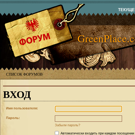
ТЕКУЩЕЕ
GreenPlace.
СПИСОК ФОРУМОВ
ВХОД
Имя пользователя:
Пароль:
Забыли пароль?
Автоматически входить при каждом посещении