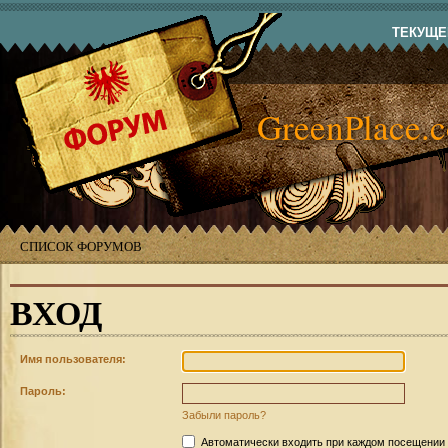
ТЕКУЩЕЕ
GreenPlace.
СПИСОК ФОРУМОВ
ВХОД
Имя пользователя:
Пароль:
Забыли пароль?
Автоматически входить при каждом посещении