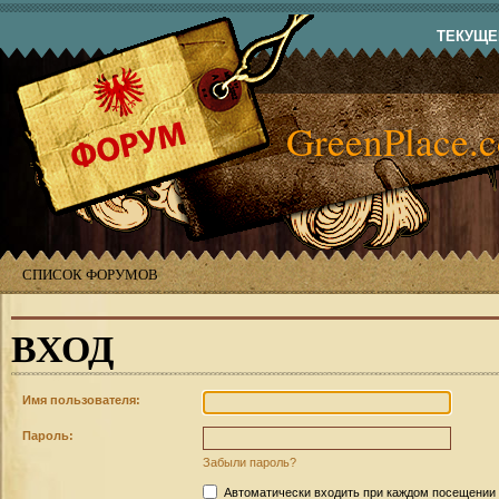
ТЕКУЩЕЕ
GreenPlace.
СПИСОК ФОРУМОВ
ВХОД
Имя пользователя:
Пароль:
Забыли пароль?
Автоматически входить при каждом посещении