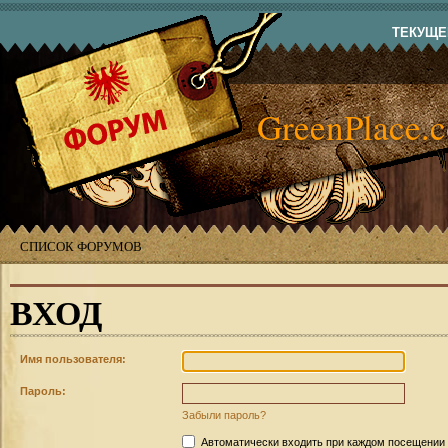
ТЕКУЩЕЕ
GreenPlace.
СПИСОК ФОРУМОВ
ВХОД
Имя пользователя:
Пароль:
Забыли пароль?
Автоматически входить при каждом посещении