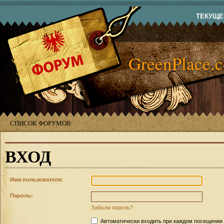
ТЕКУЩЕЕ
GreenPlace.
СПИСОК ФОРУМОВ
ВХОД
Имя пользователя:
Пароль:
Забыли пароль?
Автоматически входить при каждом посещении