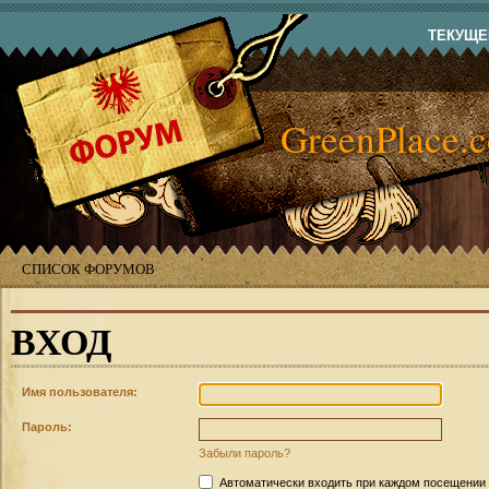
ТЕКУЩЕЕ
GreenPlace.
СПИСОК ФОРУМОВ
ВХОД
Имя пользователя:
Пароль:
Забыли пароль?
Автоматически входить при каждом посещении