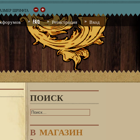
РАЗМЕР ШРИФТА
к форумов
FAQ
Регистрация
Вход
ПОИСК
В
МАГАЗИН