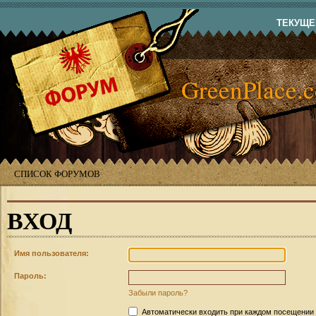
ТЕКУЩЕЕ
GreenPlace.
СПИСОК ФОРУМОВ
ВХОД
Имя пользователя:
Пароль:
Забыли пароль?
Автоматически входить при каждом посещении