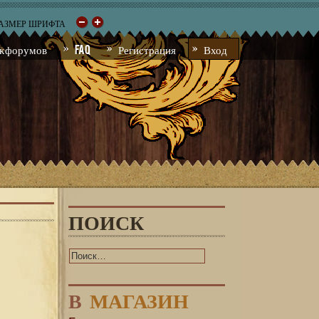
РАЗМЕР ШРИФТА
к форумов
FAQ
Регистрация
Вход
ПОИСК
В
МАГАЗИН