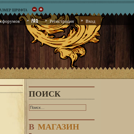
РАЗМЕР ШРИФТА
к форумов
FAQ
Регистрация
Вход
ПОИСК
В
МАГАЗИН