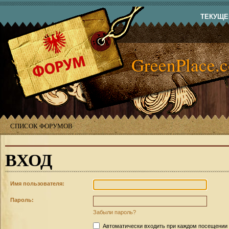
ТЕКУЩЕЕ
GreenPlace.
СПИСОК ФОРУМОВ
ВХОД
Имя пользователя:
Пароль:
Забыли пароль?
Автоматически входить при каждом посещении