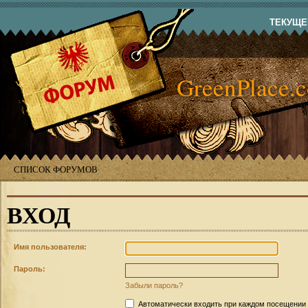
ТЕКУЩЕЕ
GreenPlace.
СПИСОК ФОРУМОВ
ВХОД
Имя пользователя:
Пароль:
Забыли пароль?
Автоматически входить при каждом посещении