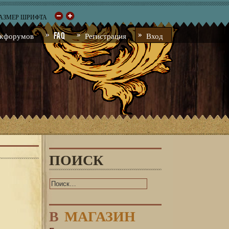
РАЗМЕР ШРИФТА
к форумов
FAQ
Регистрация
Вход
ПОИСК
В
МАГАЗИН