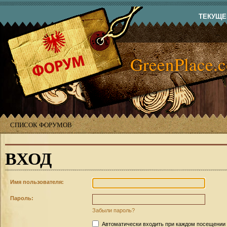
ТЕКУЩЕЕ
GreenPlace.
СПИСОК ФОРУМОВ
ВХОД
Имя пользователя:
Пароль:
Забыли пароль?
Автоматически входить при каждом посещении