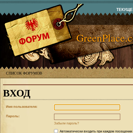
ТЕКУЩЕЕ
GreenPlace.
СПИСОК ФОРУМОВ
ВХОД
Имя пользователя:
Пароль:
Забыли пароль?
Автоматически входить при каждом посещении