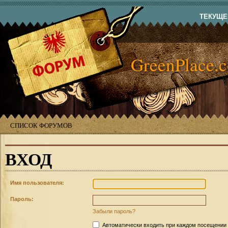
ТЕКУЩЕЕ
GreenPlace.
СПИСОК ФОРУМОВ
ВХОД
Имя пользователя:
Пароль:
Забыли пароль?
Автоматически входить при каждом посещении