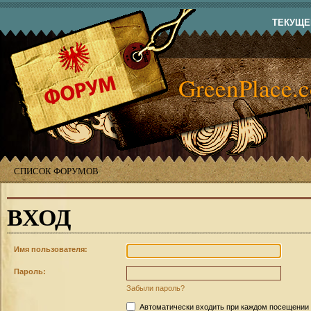
ТЕКУЩЕЕ
GreenPlace.
СПИСОК ФОРУМОВ
ВХОД
Имя пользователя:
Пароль:
Забыли пароль?
Автоматически входить при каждом посещении