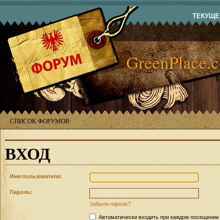
ТЕКУЩЕЕ
GreenPlace.
СПИСОК ФОРУМОВ
ВХОД
Имя пользователя:
Пароль:
Забыли пароль?
Автоматически входить при каждом посещении